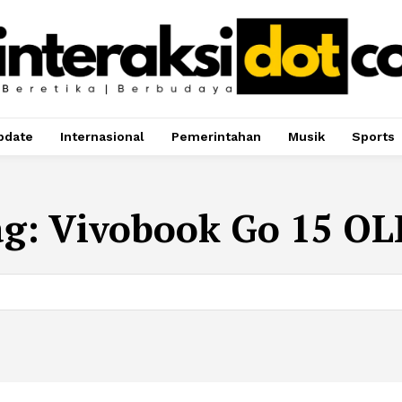
pdate
Internasional
Pemerintahan
Musik
Sports
ag:
Vivobook Go 15 OL