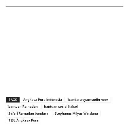
TAGS
Angkasa Pura Indonesia
bandara syamsudin noor
bantuan Ramadan
bantuan sosial Kalsel
Safari Ramadan bandara
Stephanus Milyas Wardana
TJSL Angkasa Pura