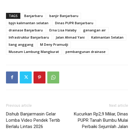
TAGS
Banjarbaru
banjir Banjarbaru
bpjn kalimantan selatan
Dinas PUPR Banjarbaru
drainase Banjarbaru
Erna Lisa Halaby
genangan air
Infrastruktur Banjarbaru
Jalan Ahmad Yani
Kalimantan Selatan
liang anggang
M Deny Pramudji
Museum Lambung Mangkurat
pembangunan drainase
Previous article
Next article
Dishub Banjarmasin Gelar
Kucurkan Rp2,9 Miliar, Dinas
Lomba Video Pendek Tertib
PUPR Tanah Bumbu Mulai
Berlalu Lintas 2026
Perbaiki Sejumlah Jalan