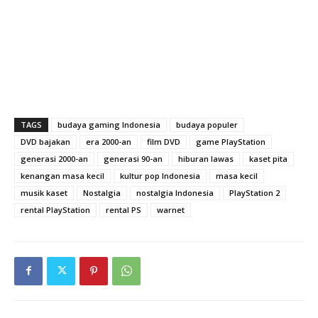
TAGS
budaya gaming Indonesia
budaya populer
DVD bajakan
era 2000-an
film DVD
game PlayStation
generasi 2000-an
generasi 90-an
hiburan lawas
kaset pita
kenangan masa kecil
kultur pop Indonesia
masa kecil
musik kaset
Nostalgia
nostalgia Indonesia
PlayStation 2
rental PlayStation
rental PS
warnet