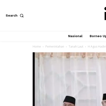
Search
Nasional
Borneo U
Home
Pemerintahan
Tanah Laut
H Agus Hadiri