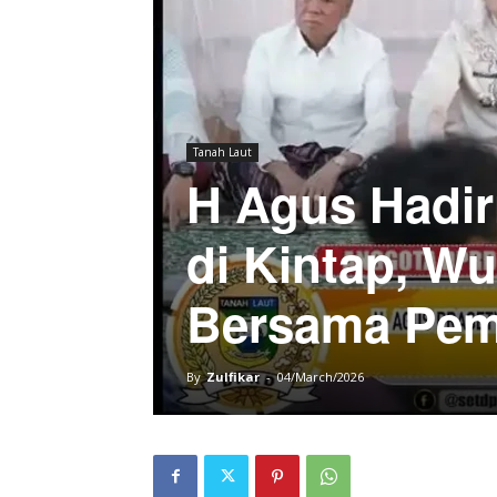
Tanah Laut
H Agus Hadir
di Kintap, W
Bersama Pe
By
Zulfikar
-
04/March/2026