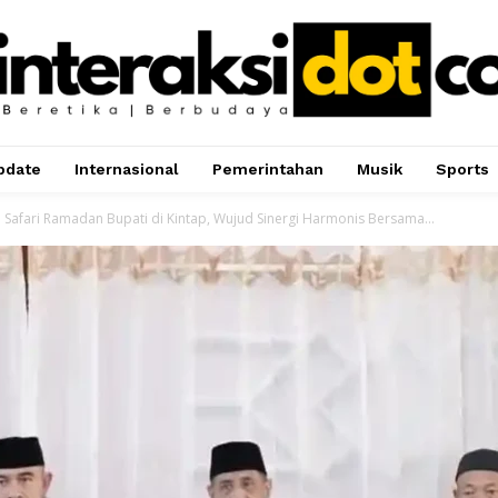
pdate
Internasional
Pemerintahan
Musik
Sports
 Safari Ramadan Bupati di Kintap, Wujud Sinergi Harmonis Bersama...