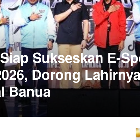
 Siap Sukseskan E-Sp
2026, Dorong Lahirny
al Banua