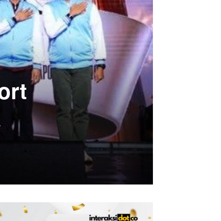
ort
a