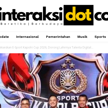
pdate
Internasional
Pemerintahan
Musik
Sports
Sukseskan E-Sport Kapolri Cup 2026, Dorong Lahirnya Talenta Digital...