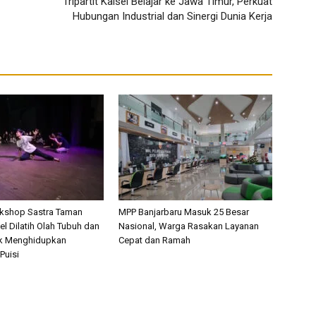
Tripartit Kalsel Belajar ke Jawa Timur, Perkuat
Hubungan Industrial dan Sinergi Dunia Kerja
rkshop Sastra Taman
MPP Banjarbaru Masuk 25 Besar
l Dilatih Olah Tubuh dan
Nasional, Warga Rasakan Layanan
k Menghidupkan
Cepat dan Ramah
Puisi