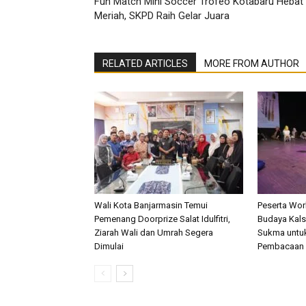
Fun Match Mini Soccer Trofeo Kotabaru Hebat
Meriah, SKPD Raih Gelar Juara
RELATED ARTICLES
MORE FROM AUTHOR
Wali Kota Banjarmasin Temui
Peserta Wo
Pemenang Doorprize Salat Idulfitri,
Budaya Kalse
Ziarah Wali dan Umrah Segera
Sukma untu
Dimulai
Pembacaan 