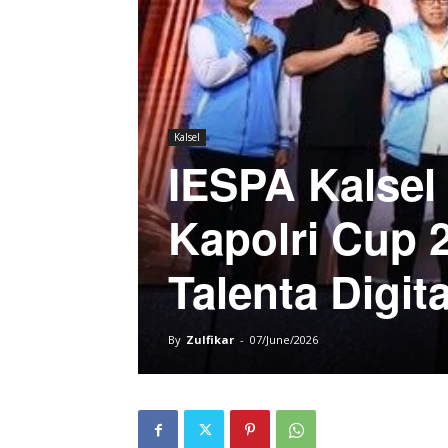
Kalsel
IESPA Kalsel
Kapolri Cup 
Talenta Digit
By
Zulfikar
-
07/June/2026