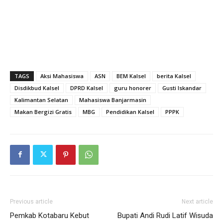
TAGS
Aksi Mahasiswa
ASN
BEM Kalsel
berita Kalsel
Disdikbud Kalsel
DPRD Kalsel
guru honorer
Gusti Iskandar
Kalimantan Selatan
Mahasiswa Banjarmasin
Makan Bergizi Gratis
MBG
Pendidikan Kalsel
PPPK
Previous article
Next article
Pemkab Kotabaru Kebut
Bupati Andi Rudi Latif Wisuda