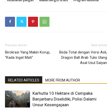
Ketahanan pangan
Makan Bergizi Gratis
Program Nasional
Previous article
Next article
Birokrasi Yang Makin Korup,
Beda Total dengan Versi Asli,
“Kada Ingat Mati”
Dragon Ball Arab Tulis Ulang
Asal Usul Saiyan
RELATED ARTICLES
MORE FROM AUTHOR
Karhutla 10 Hektare di Cempaka
Banjarbaru Diselidiki, Polisi Dalami
Unsur Kesengajaan