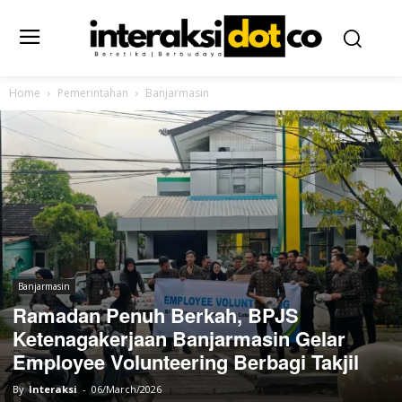
Home
Pemerintahan
Banjarmasin
Banjarmasin
Ramadan Penuh Berkah, BPJS
Ketenagakerjaan Banjarmasin Gelar
Employee Volunteering Berbagi Takjil
By
Interaksi
-
06/March/2026