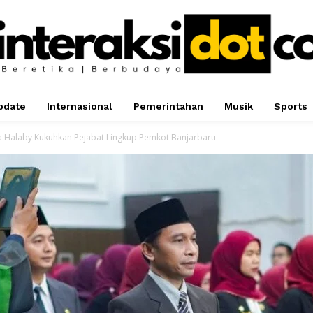
pdate
Internasional
Pemerintahan
Musik
Sports
sa Halaby Kukuhkan Pejabat Lingkup Pemkot Banjarbaru