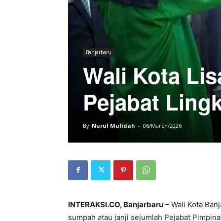
Banjarbaru
Wali Kota Li
Pejabat Ling
By
Nurul Mufidah
-
06/March/2026
INTERAKSI.CO, Banjarbaru
– Wali Kota Banj
sumpah atau janji sejumlah Pejabat Pimpina