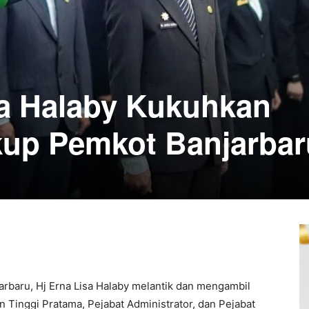
sa Halaby Kukuhkan
kup Pemkot Banjarbar
arbaru, Hj Erna Lisa Halaby melantik dan mengambil
n Tinggi Pratama, Pejabat Administrator, dan Pejabat