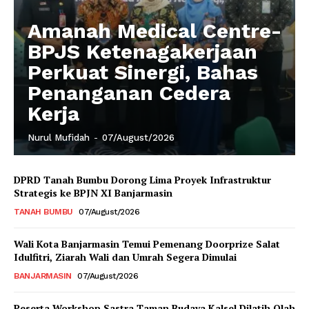
Amanah Medical Centre-
BPJS Ketenagakerjaan
Perkuat Sinergi, Bahas
Penanganan Cedera
Kerja
Nurul Mufidah
-
07/August/2026
DPRD Tanah Bumbu Dorong Lima Proyek Infrastruktur
Strategis ke BPJN XI Banjarmasin
TANAH BUMBU
07/August/2026
Wali Kota Banjarmasin Temui Pemenang Doorprize Salat
Idulfitri, Ziarah Wali dan Umrah Segera Dimulai
BANJARMASIN
07/August/2026
Peserta Workshop Sastra Taman Budaya Kalsel Dilatih Olah