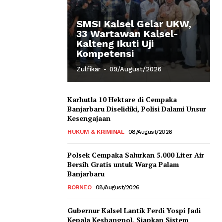
SMSI Kalsel Gelar UKW,
33 Wartawan Kalsel-
Kalteng Ikuti Uji
Kompetensi
Zulfikar
-
09/August/2026
Karhutla 10 Hektare di Cempaka
Banjarbaru Diselidiki, Polisi Dalami Unsur
Kesengajaan
HUKUM & KRIMINAL
08/August/2026
Polsek Cempaka Salurkan 5.000 Liter Air
Bersih Gratis untuk Warga Palam
Banjarbaru
BORNEO
08/August/2026
Gubernur Kalsel Lantik Ferdi Yospi Jadi
Kepala Kesbangpol, Siapkan Sistem