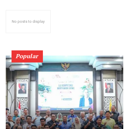
No posts to display
Popular