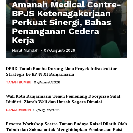
Amanah Medical Centre-
BPJS Ketenagakerjaan
Perkuat Sinergi, Bahas
Penanganan Cedera
Kerja
Nurul Mufidah
-
07/August/2026
DPRD Tanah Bumbu Dorong Lima Proyek Infrastruktur
Strategis ke BPJN XI Banjarmasin
TANAH BUMBU
07/August/2026
Wali Kota Banjarmasin Temui Pemenang Doorprize Salat
Idulfitri, Ziarah Wali dan Umrah Segera Dimulai
BANJARMASIN
07/August/2026
Peserta Workshop Sastra Taman Budaya Kalsel Dilatih Olah
Tubuh dan Sukma untuk Menghidupkan Pembacaan Puisi