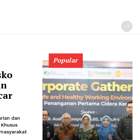
Popular
sko
an
car
rian dan
 Khusus
masyarakat