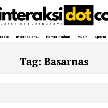
pdate
Internasional
Pemerintahan
Musik
Sports
Tag:
Basarnas