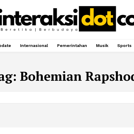
pdate
Internasional
Pemerintahan
Musik
Sports
ag:
Bohemian Rapsho