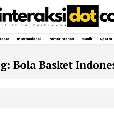
pdate
Internasional
Pemerintahan
Musik
Sports
ag:
Bola Basket Indone