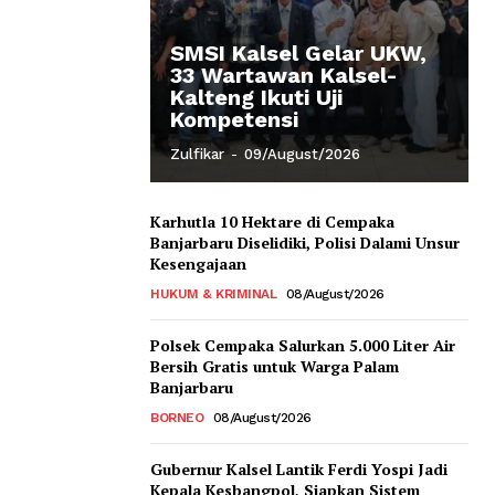
SMSI Kalsel Gelar UKW,
33 Wartawan Kalsel-
Kalteng Ikuti Uji
Kompetensi
Zulfikar
-
09/August/2026
Karhutla 10 Hektare di Cempaka
Banjarbaru Diselidiki, Polisi Dalami Unsur
Kesengajaan
HUKUM & KRIMINAL
08/August/2026
Polsek Cempaka Salurkan 5.000 Liter Air
Bersih Gratis untuk Warga Palam
Banjarbaru
BORNEO
08/August/2026
Gubernur Kalsel Lantik Ferdi Yospi Jadi
Kepala Kesbangpol, Siapkan Sistem