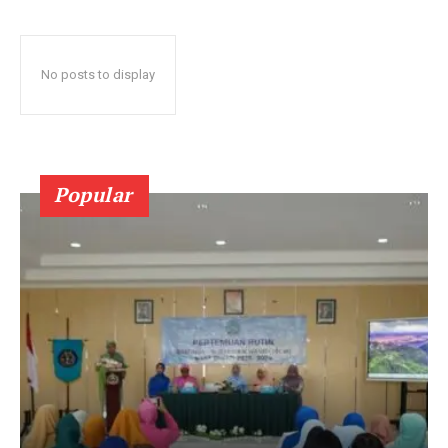
No posts to display
Popular