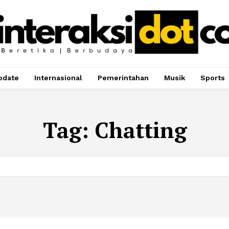
pdate
Internasional
Pemerintahan
Musik
Sports
Tag:
Chatting