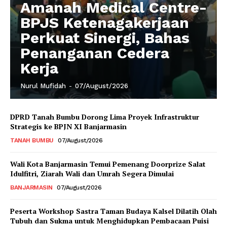
Amanah Medical Centre-
BPJS Ketenagakerjaan
Perkuat Sinergi, Bahas
Penanganan Cedera
Kerja
Nurul Mufidah
-
07/August/2026
DPRD Tanah Bumbu Dorong Lima Proyek Infrastruktur
Strategis ke BPJN XI Banjarmasin
TANAH BUMBU
07/August/2026
Wali Kota Banjarmasin Temui Pemenang Doorprize Salat
Idulfitri, Ziarah Wali dan Umrah Segera Dimulai
BANJARMASIN
07/August/2026
Peserta Workshop Sastra Taman Budaya Kalsel Dilatih Olah
Tubuh dan Sukma untuk Menghidupkan Pembacaan Puisi