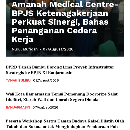
Amanah Medical Centre-
BPJS Ketenagakerjaan
Perkuat Sinergi, Bahas
Penanganan Cedera
Kerja
Nurul Mufidah
-
07/August/2026
DPRD Tanah Bumbu Dorong Lima Proyek Infrastruktur
Strategis ke BPJN XI Banjarmasin
TANAH BUMBU
07/August/2026
Wali Kota Banjarmasin Temui Pemenang Doorprize Salat
Idulfitri, Ziarah Wali dan Umrah Segera Dimulai
BANJARMASIN
07/August/2026
Peserta Workshop Sastra Taman Budaya Kalsel Dilatih Olah
Tubuh dan Sukma untuk Menghidupkan Pembacaan Puisi