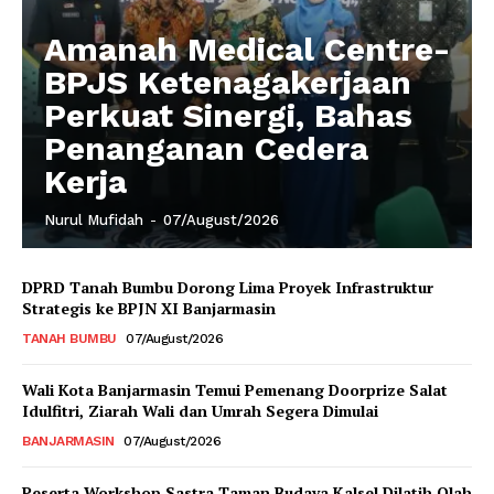
Amanah Medical Centre-
BPJS Ketenagakerjaan
Perkuat Sinergi, Bahas
Penanganan Cedera
Kerja
Nurul Mufidah
-
07/August/2026
DPRD Tanah Bumbu Dorong Lima Proyek Infrastruktur
Strategis ke BPJN XI Banjarmasin
TANAH BUMBU
07/August/2026
Wali Kota Banjarmasin Temui Pemenang Doorprize Salat
Idulfitri, Ziarah Wali dan Umrah Segera Dimulai
BANJARMASIN
07/August/2026
Peserta Workshop Sastra Taman Budaya Kalsel Dilatih Olah