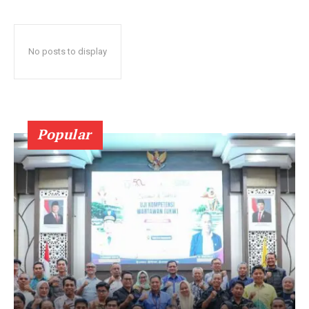
No posts to display
Popular