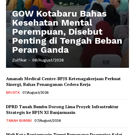
GOW Kotabaru Bahas
Kesehatan Mental
Perempuan, Disebut
Penting di Tengah Beban
Peran Ganda
Zulfikar
-
08/August/2026
Amanah Medical Centre-BPJS Ketenagakerjaan Perkuat
Sinergi, Bahas Penanganan Cedera Kerja
BPJSTK
07/August/2026
DPRD Tanah Bumbu Dorong Lima Proyek Infrastruktur
Strategis ke BPJN XI Banjarmasin
TANAH BUMBU
07/August/2026
Wali Kota Banjarmasin Temui Pemenang Doorprize Salat