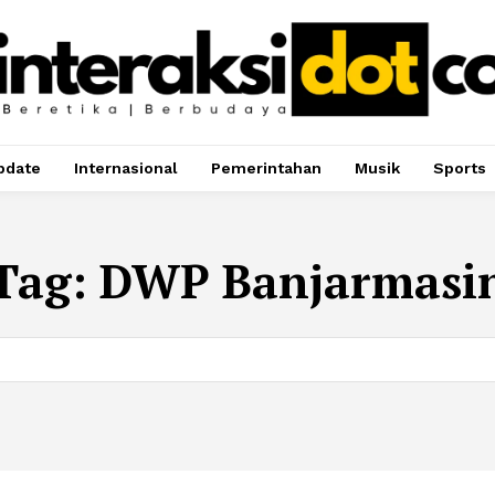
pdate
Internasional
Pemerintahan
Musik
Sports
Tag:
DWP Banjarmasi