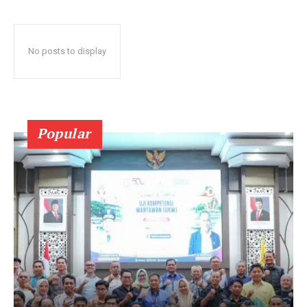
No posts to display
Popular