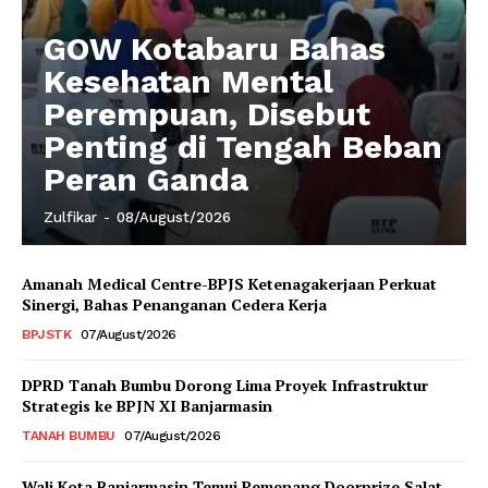
GOW Kotabaru Bahas
Kesehatan Mental
Perempuan, Disebut
Penting di Tengah Beban
Peran Ganda
Zulfikar
-
08/August/2026
Amanah Medical Centre-BPJS Ketenagakerjaan Perkuat
Sinergi, Bahas Penanganan Cedera Kerja
BPJSTK
07/August/2026
DPRD Tanah Bumbu Dorong Lima Proyek Infrastruktur
Strategis ke BPJN XI Banjarmasin
TANAH BUMBU
07/August/2026
Wali Kota Banjarmasin Temui Pemenang Doorprize Salat