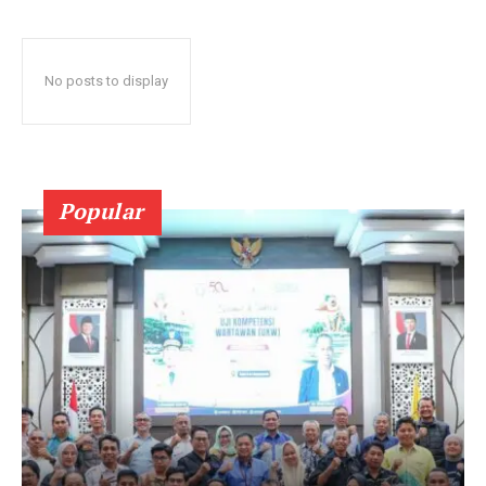
No posts to display
Popular