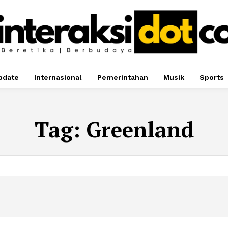
pdate
Internasional
Pemerintahan
Musik
Sports
Tag:
Greenland