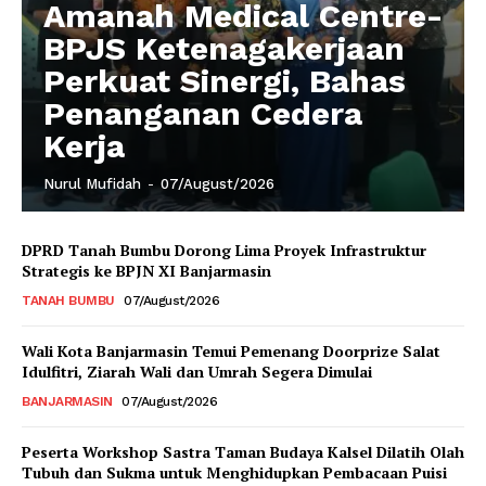
Amanah Medical Centre-
BPJS Ketenagakerjaan
Perkuat Sinergi, Bahas
Penanganan Cedera
Kerja
Nurul Mufidah
-
07/August/2026
DPRD Tanah Bumbu Dorong Lima Proyek Infrastruktur
Strategis ke BPJN XI Banjarmasin
TANAH BUMBU
07/August/2026
Wali Kota Banjarmasin Temui Pemenang Doorprize Salat
Idulfitri, Ziarah Wali dan Umrah Segera Dimulai
BANJARMASIN
07/August/2026
Peserta Workshop Sastra Taman Budaya Kalsel Dilatih Olah
Tubuh dan Sukma untuk Menghidupkan Pembacaan Puisi