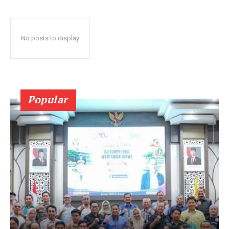
No posts to display
Popular