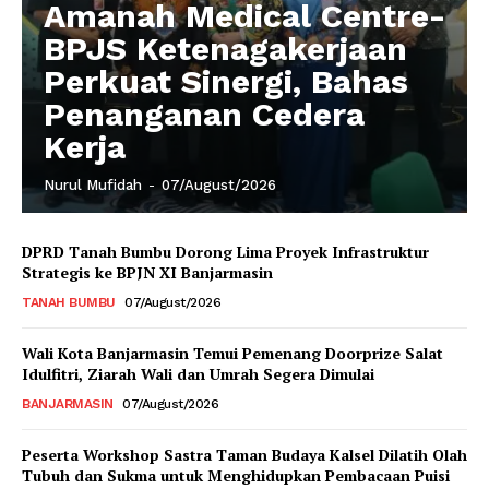
Amanah Medical Centre-
BPJS Ketenagakerjaan
Perkuat Sinergi, Bahas
Penanganan Cedera
Kerja
Nurul Mufidah
-
07/August/2026
DPRD Tanah Bumbu Dorong Lima Proyek Infrastruktur
Strategis ke BPJN XI Banjarmasin
TANAH BUMBU
07/August/2026
Wali Kota Banjarmasin Temui Pemenang Doorprize Salat
Idulfitri, Ziarah Wali dan Umrah Segera Dimulai
BANJARMASIN
07/August/2026
Peserta Workshop Sastra Taman Budaya Kalsel Dilatih Olah
Tubuh dan Sukma untuk Menghidupkan Pembacaan Puisi