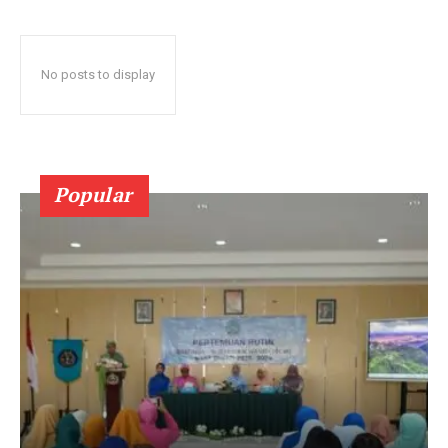
No posts to display
Popular