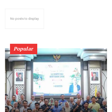
No posts to display
Popular