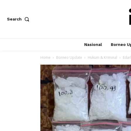
Search
Nasional
Borneo U
Home
Borneo Update
Hukum & Kriminal
Edar