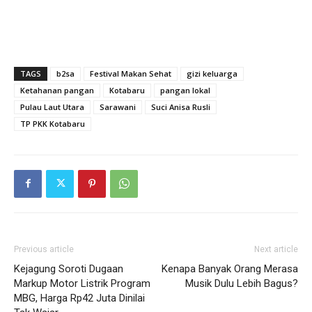
TAGS
b2sa
Festival Makan Sehat
gizi keluarga
Ketahanan pangan
Kotabaru
pangan lokal
Pulau Laut Utara
Sarawani
Suci Anisa Rusli
TP PKK Kotabaru
Previous article
Next article
Kejagung Soroti Dugaan
Kenapa Banyak Orang Merasa
Markup Motor Listrik Program
Musik Dulu Lebih Bagus?
MBG, Harga Rp42 Juta Dinilai