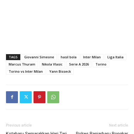
TAGS
Giovanni Simeone
hasil bola
Inter Milan
Liga Italia
Marcus Thuram
Nikola Vlasic
Serie A 2026
Torino
Torino vs Inter Milan
Yann Bisseck
Previous article
Next article
Kotabaru Semarakkan Hari Tari
Polres Banjarbaru Bongkar