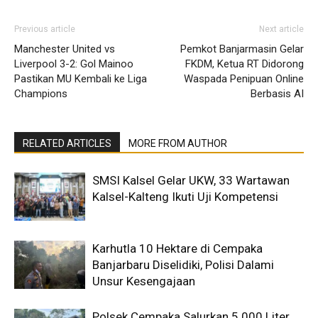
Previous article
Next article
Manchester United vs
Pemkot Banjarmasin Gelar
Liverpool 3-2: Gol Mainoo
FKDM, Ketua RT Didorong
Pastikan MU Kembali ke Liga
Waspada Penipuan Online
Champions
Berbasis AI
RELATED ARTICLES
MORE FROM AUTHOR
SMSI Kalsel Gelar UKW, 33 Wartawan
Kalsel-Kalteng Ikuti Uji Kompetensi
Karhutla 10 Hektare di Cempaka
Banjarbaru Diselidiki, Polisi Dalami
Unsur Kesengajaan
Polsek Cempaka Salurkan 5.000 Liter