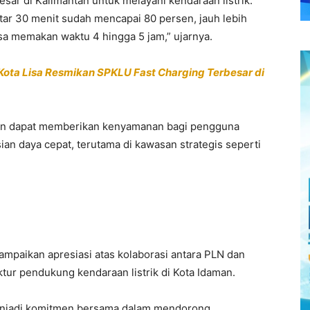
esar di Kalimantan untuk melayani kendaraan listrik.
tar 30 menit sudah mencapai 80 persen, jauh lebih
sa memakan waktu 4 hingga 5 jam,” ujarnya.
 Kota Lisa Resmikan SPKLU Fast Charging Terbesar di
kan dapat memberikan kenyamanan bagi pengguna
an daya cepat, terutama di kawasan strategis seperti
ampaikan apresiasi atas kolaborasi antara PLN dan
tur pendukung kendaraan listrik di Kota Idaman.
 menjadi komitmen bersama dalam mendorong