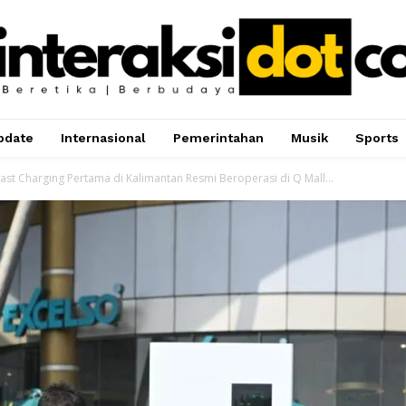
pdate
Internasional
Pemerintahan
Musik
Sports
ast Charging Pertama di Kalimantan Resmi Beroperasi di Q Mall...