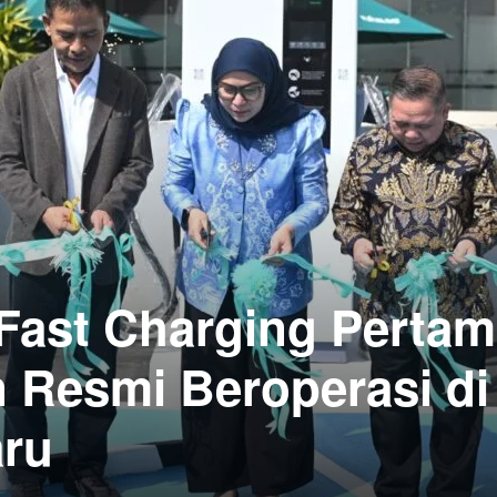
Fast Charging Perta
n Resmi Beroperasi di
aru