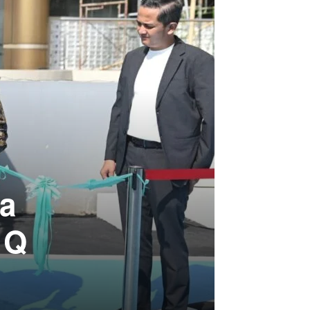
ma
 Q