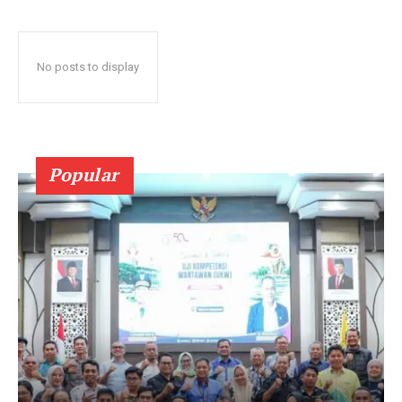
No posts to display
Popular