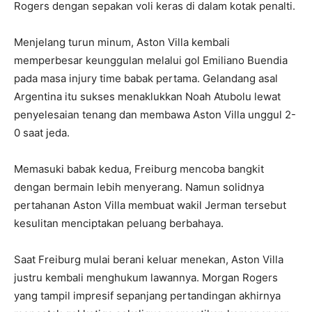
Rogers dengan sepakan voli keras di dalam kotak penalti.
Menjelang turun minum, Aston Villa kembali
memperbesar keunggulan melalui gol
Emiliano Buendia
pada masa injury time babak pertama. Gelandang asal
Argentina itu sukses menaklukkan Noah Atubolu lewat
penyelesaian tenang dan membawa Aston Villa unggul 2-
0 saat jeda.
Memasuki babak kedua, Freiburg mencoba bangkit
dengan bermain lebih menyerang. Namun solidnya
pertahanan Aston Villa membuat wakil Jerman tersebut
kesulitan menciptakan peluang berbahaya.
Saat Freiburg mulai berani keluar menekan, Aston Villa
justru kembali menghukum lawannya.
Morgan Rogers
yang tampil impresif sepanjang pertandingan akhirnya