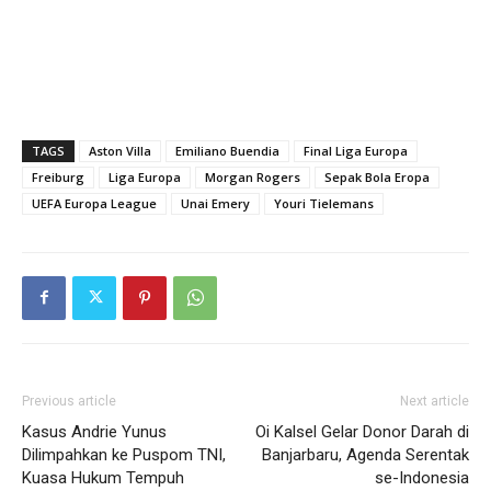
TAGS
Aston Villa
Emiliano Buendia
Final Liga Europa
Freiburg
Liga Europa
Morgan Rogers
Sepak Bola Eropa
UEFA Europa League
Unai Emery
Youri Tielemans
Previous article
Next article
Kasus Andrie Yunus
Oi Kalsel Gelar Donor Darah di
Dilimpahkan ke Puspom TNI,
Banjarbaru, Agenda Serentak
Kuasa Hukum Tempuh
se-Indonesia