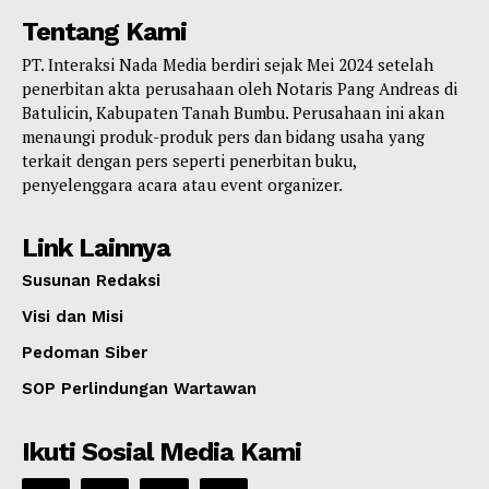
Tentang Kami
PT. Interaksi Nada Media berdiri sejak Mei 2024 setelah
penerbitan akta perusahaan oleh Notaris Pang Andreas di
Batulicin, Kabupaten Tanah Bumbu. Perusahaan ini akan
menaungi produk-produk pers dan bidang usaha yang
terkait dengan pers seperti penerbitan buku,
penyelenggara acara atau event organizer.
Link Lainnya
Susunan Redaksi
Visi dan Misi
Pedoman Siber
SOP Perlindungan Wartawan
Ikuti Sosial Media Kami