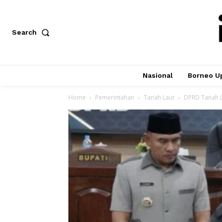
Search
Nasional
Borneo U
Home
Pemerintahan
Tanah Laut
DPRD Tanah L