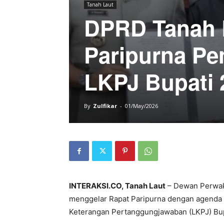
Tanah Laut
DPRD Tanah L
Paripurna P
LKPJ Bupati 
By
Zulfikar
-
01/May/2026
INTERAKSI.CO, Tanah Laut
– Dewan Perwak
menggelar Rapat Paripurna dengan agenda
Keterangan Pertanggungjawaban (LKPJ) Bup