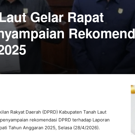
aut Gelar Rapat
enyampaian Rekomend
2025
ilan Rakyat Daerah (DPRD) Kabupaten Tanah Laut
 penyampaian rekomendasi DPRD terhadap Laporan
ati Tahun Anggaran 2025, Selasa (28/4/2026).