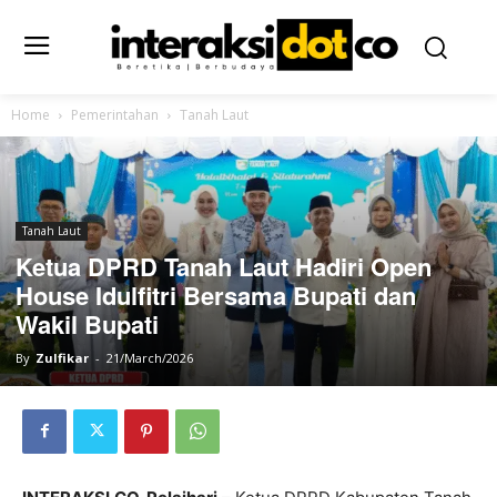
Home
Pemerintahan
Tanah Laut
Tanah Laut
Ketua DPRD Tanah Laut Hadiri Open
House Idulfitri Bersama Bupati dan
Wakil Bupati
By
Zulfikar
-
21/March/2026