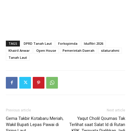
TAGS
DPRD Tanah Laut
Forkopimda
Idulfitri 2026
Khairil Anwar
Open House
Pemerintah Daerah
silaturahmi
Tanah Laut
Previous article
Next article
Gema Takbir Kotabaru Meriah,
Yaqut Cholil Qoumas Tak
Wakil Bupati Lepas Pawai di
Terlihat saat Salat Id di Rutan
Siring Laut
KPK, Ternyata Dialihkan Jadi