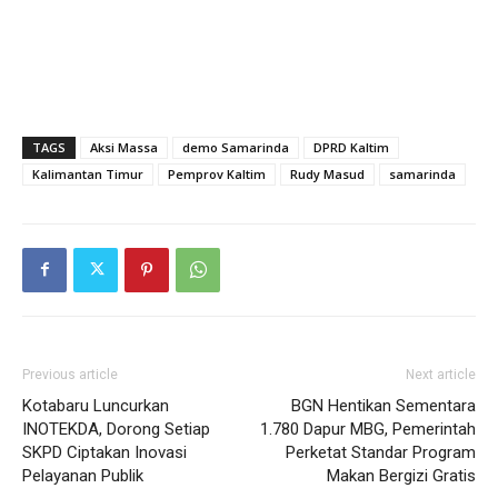
TAGS
Aksi Massa
demo Samarinda
DPRD Kaltim
Kalimantan Timur
Pemprov Kaltim
Rudy Masud
samarinda
Previous article
Next article
Kotabaru Luncurkan
BGN Hentikan Sementara
INOTEKDA, Dorong Setiap
1.780 Dapur MBG, Pemerintah
SKPD Ciptakan Inovasi
Perketat Standar Program
Pelayanan Publik
Makan Bergizi Gratis