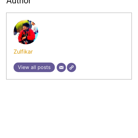
Author
Zulfikar
View all posts