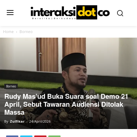
Home
Borneo
Borneo
Rudy Mas’ud Buka Suara soal Demo 21
April, Sebut Tawaran Audiensi Ditolak
Massa
By
Zulfikar
-
24/April/2026